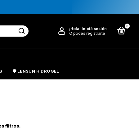
0
¡Hola!
Iniciá sesión
O podés registrarte
S
🛡️ LENSUN HIDROGEL
 filtros.