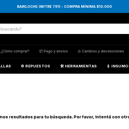
BARILOCHE (MITRE 791) - COMPRA MÍNIMA $10.000
 ¿Cómo comprar?
📦 Pago y envíos
⚖️ Cambios y devoluciones
ALLAS
⚙️ REPUESTOS
🛠️ HERRAMIENTAS
💉 INSUMO
os resultados para tu búsqueda. Por favor, intentá con otros